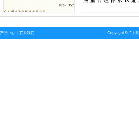
产品中心
|
联系我们
Copyright ©