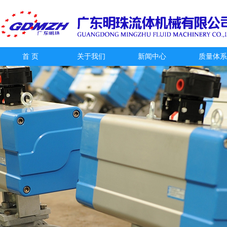
首 页
关于我们
新闻中心
质量体系