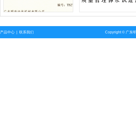
产品中心
|
联系我们
Copyright ©