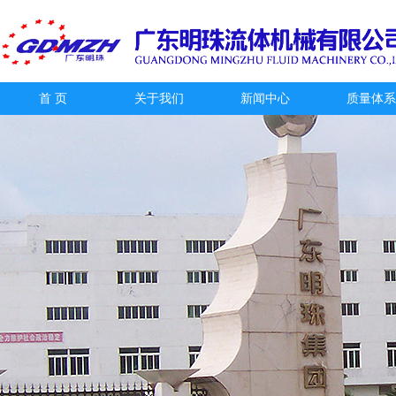
首 页
关于我们
新闻中心
质量体系