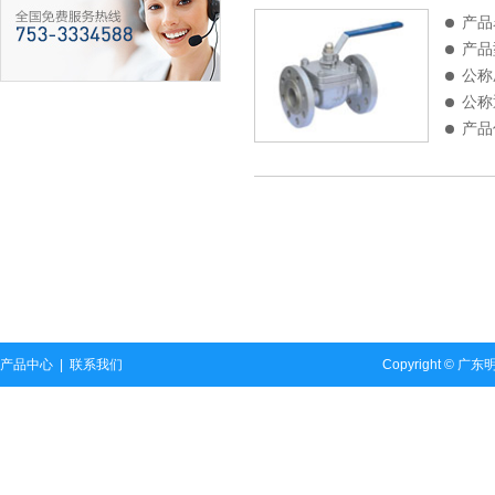
产品
属密封
产品
公称
公称
产品
产品中心
|
联系我们
Copyright ©